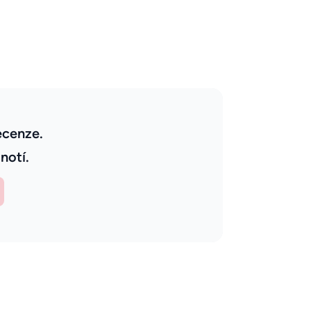
ecenze.
notí.