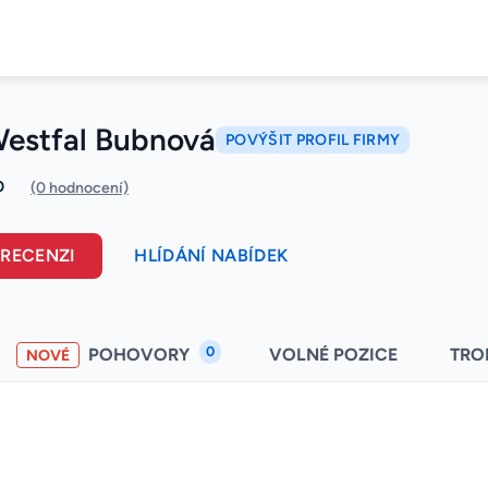
Westfal Bubnová
POVÝŠIT PROFIL FIRMY
0
(0 hodnocení)
 RECENZI
HLÍDÁNÍ NABÍDEK
0
POHOVORY
VOLNÉ POZICE
TRO
NOVÉ