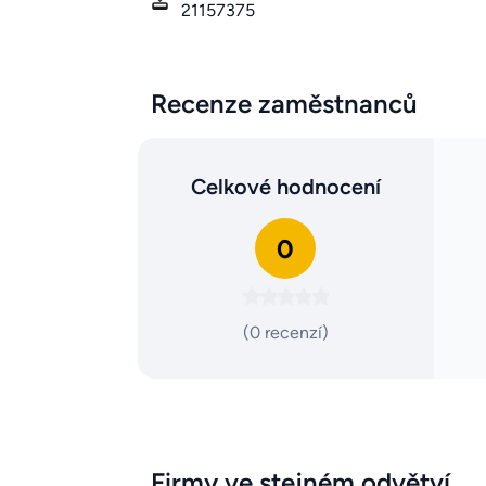
21157375
Recenze zaměstnanců
Celkové hodnocení
0
(0 recenzí)
Firmy ve stejném odvětví