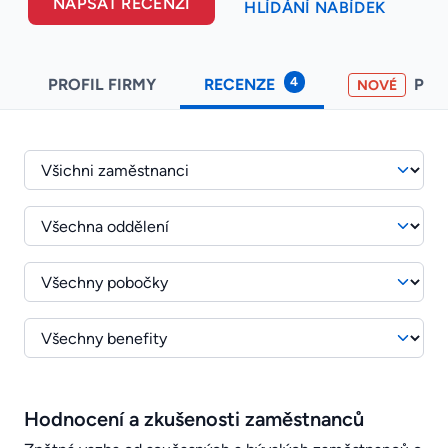
NAPSAT RECENZI
HLÍDÁNÍ NABÍDEK
4
PROFIL FIRMY
RECENZE
PO
NOVÉ
Hodnocení a zkušenosti zaměstnanců