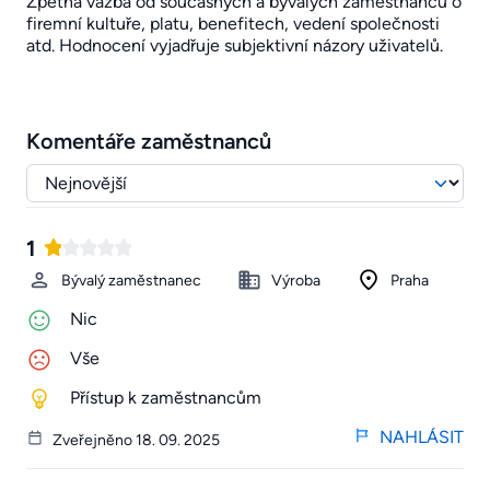
Zpětná vazba od současných a bývalých zaměstnanců o
firemní kultuře, platu, benefitech, vedení společnosti
atd. Hodnocení vyjadřuje subjektivní názory uživatelů.
Komentáře zaměstnanců
1
Bývalý zaměstnanec
Výroba
Praha
Nic
Vše
Přístup k zaměstnancům
NAHLÁSIT
Zveřejněno 18. 09. 2025