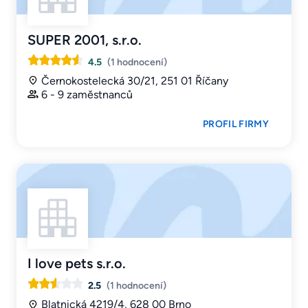
SUPER 2001, s.r.o.
4.5
(1 hodnocení)
Černokostelecká 30/21, 251 01 Říčany
6 - 9 zaměstnanců
PROFIL FIRMY
I love pets s.r.o.
2.5
(1 hodnocení)
Blatnická 4219/4, 628 00 Brno