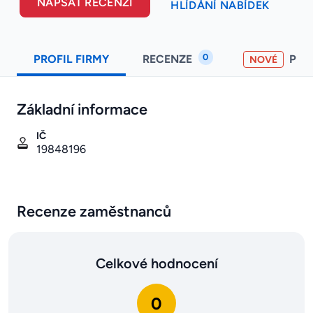
NAPSAT RECENZI
HLÍDÁNÍ NABÍDEK
0
PROFIL FIRMY
RECENZE
PO
NOVÉ
Základní informace
IČ
19848196
Recenze zaměstnanců
Celkové hodnocení
0