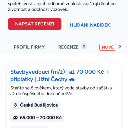
spolehlivost. Jejich odborné znalosti zajišťují dlouhou
životnost a odolnost vozovek.
NAPSAT RECENZI
HLÍDÁNÍ NABÍDEK
0
PROFIL FIRMY
RECENZE
PO
NOVÉ
Stavbyvedoucí (m/ž) | až 70 000 Kč +
příplatky | Jižní Čechy 🚗
Staňte se člověkem, který vede stavby od začátku
až do úspěšného dokončeníVe…
České Budějovice
65.000 – 70.000 Kč