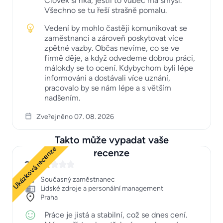
Člověk si říká, jestli to vůbec má smysl.
Všechno se tu řeší strašně pomalu.
Vedení by mohlo častěji komunikovat se
zaměstnanci a zároveň poskytovat více
zpětné vazby. Občas nevíme, co se ve
firmě děje, a když odvedeme dobrou práci,
málokdy se to ocení. Kdybychom byli lépe
informováni a dostávali více uznání,
pracovalo by se nám lépe a s větším
nadšením.
Zveřejněno 07. 08. 2026
Takto může vypadat vaše
Ukázková recenze
recenze
2
Současný zaměstnanec
Lidské zdroje a personální management
Praha
Práce je jistá a stabilní, což se dnes cení.