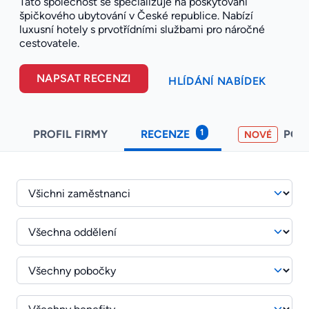
Tato společnost se specializuje na poskytování
špičkového ubytování v České republice. Nabízí
luxusní hotely s prvotřídními službami pro náročné
cestovatele.
NAPSAT RECENZI
HLÍDÁNÍ NABÍDEK
1
PROFIL FIRMY
RECENZE
POH
NOVÉ