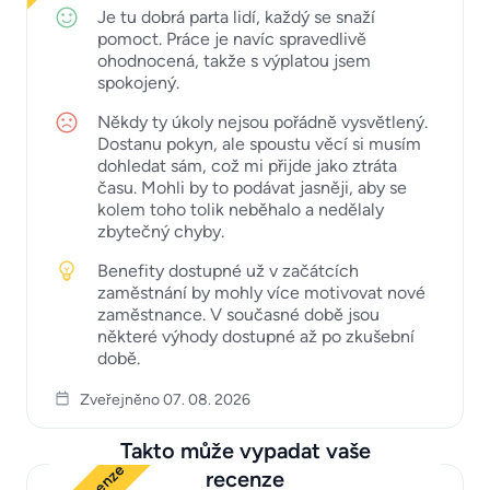
Je tu dobrá parta lidí, každý se snaží
pomoct. Práce je navíc spravedlivě
ohodnocená, takže s výplatou jsem
spokojený.
Někdy ty úkoly nejsou pořádně vysvětlený.
Dostanu pokyn, ale spoustu věcí si musím
dohledat sám, což mi přijde jako ztráta
času. Mohli by to podávat jasněji, aby se
kolem toho tolik neběhalo a nedělaly
zbytečný chyby.
Benefity dostupné už v začátcích
zaměstnání by mohly více motivovat nové
zaměstnance. V současné době jsou
některé výhody dostupné až po zkušební
době.
Zveřejněno 07. 08. 2026
Takto může vypadat vaše
recenze