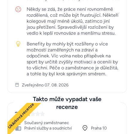
Někdy se zdá, že práce není rovnoměrně
rozdělená, což může být frustrující. Někteří
kolegové mají méně úkolů, zatímco jiní
jsou přetížení. Spravedlivější rozložení by
vedlo k lepší rovnováze a menšímu stresu.
Benefity by mohly být rozšířeny o více
možností zaměřených na zdraví a
odpočinek. Víc volna nebo příspěvek na
sport by určitě zvýšily motivaci a ocenili by
to všichni. Péče o zaměstnance je důležitá,
a tohle by byl krok správným směrem.
Zveřejněno 07. 08. 2026
Takto může vypadat vaše
Ukázková recenze
recenze
2
Současný zaměstnanec
Právní služby a soudnictví
Praha 10