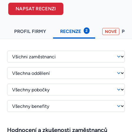
NAPSAT RECENZI
2
PROFIL FIRMY
RECENZE
PO
NOVÉ
Hodnocení a zkušenosti zaměstnanců