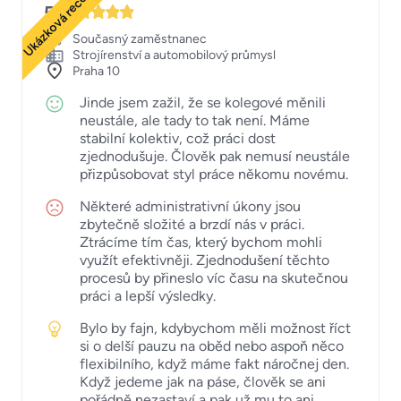
Ukázková recenze
5
Současný zaměstnanec
Strojírenství a automobilový průmysl
Praha 10
Jinde jsem zažil, že se kolegové měnili
neustále, ale tady to tak není. Máme
stabilní kolektiv, což práci dost
zjednodušuje. Člověk pak nemusí neustále
přizpůsobovat styl práce někomu novému.
Některé administrativní úkony jsou
zbytečně složité a brzdí nás v práci.
Ztrácíme tím čas, který bychom mohli
využít efektivněji. Zjednodušení těchto
procesů by přineslo víc času na skutečnou
práci a lepší výsledky.
Bylo by fajn, kdybychom měli možnost říct
si o delší pauzu na oběd nebo aspoň něco
flexibilního, když máme fakt náročnej den.
Když jedeme jak na páse, člověk se ani
pořádně nezastaví a pak už mu to ani