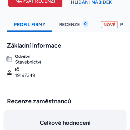
NAPSAT RECENZI
HLÍDÁNÍ NABÍDEK
0
PROFIL FIRMY
RECENZE
PO
NOVÉ
Základní informace
Odvětví
Stavebnictví
IČ
19197349
Recenze zaměstnanců
Celkové hodnocení