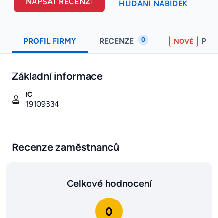
NAPSAT RECENZI
HLÍDÁNÍ NABÍDEK
0
PROFIL FIRMY
RECENZE
PO
NOVÉ
Základní informace
IČ
19109334
Recenze zaměstnanců
Celkové hodnocení
0