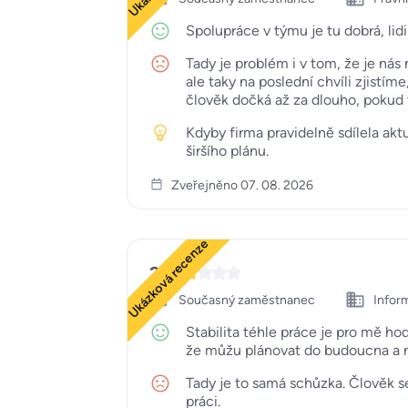
Spolupráce v týmu je tu dobrá, lidi
Tady je problém i v tom, že je nás 
ale taky na poslední chvíli zjistí
člověk dočká až za dlouho, pokud
Kdyby firma pravidelně sdílela akt
širšího plánu.
Zveřejněno 07. 08. 2026
Ukázková recenze
2
Současný zaměstnanec
Infor
Stabilita téhle práce je pro mě ho
že můžu plánovat do budoucna a ne
Tady je to samá schůzka. Člověk s
práci.