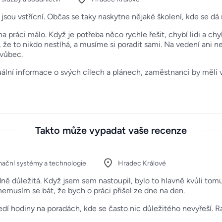
 jsou vstřícní. Občas se taky naskytne nějaké školení, kde se dá
na práci málo. Když je potřeba něco rychle řešit, chybí lidi a ch
me, že to nikdo nestíhá, a musíme si poradit sami. Na vedení ani
 vůbec.
uální informace o svých cílech a plánech, zaměstnanci by měli vě
Takto může vypadat vaše recenze
mační systémy a technologie
Hradec Králové
dně důležitá. Když jsem sem nastoupil, bylo to hlavně kvůli tomu
musím se bát, že bych o práci přišel ze dne na den.
edí hodiny na poradách, kde se často nic důležitého nevyřeší. 