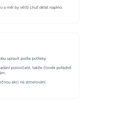
o a měl by větší chuť dělat naplno.
obu upravit podle potřeby.
zadání polovičaté, takže člověk pořádně
sám.
olečnou akci na stmelování.