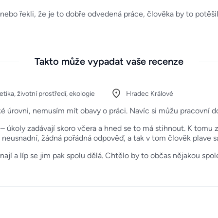
 nebo řekli, že je to dobře odvedená práce, člověka by to potěšil
Takto může vypadat vaše recenze
tika, životní prostředí, ekologie
Hradec Králové
ké úrovni, nemusím mít obavy o práci. Navíc si můžu pracovní d
 – úkoly zadávají skoro včera a hned se to má stihnout. K tomu 
ak neusnadní, žádná pořádná odpověď, a tak v tom člověk plave 
znají a líp se jim pak spolu dělá. Chtělo by to občas nějakou sp