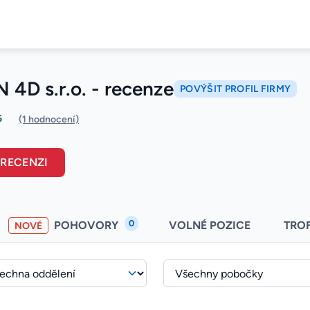
4D s.r.o. - recenze
POVÝŠIT PROFIL FIRMY
5
(1 hodnocení)
 RECENZI
0
POHOVORY
VOLNÉ POZICE
TRO
NOVÉ