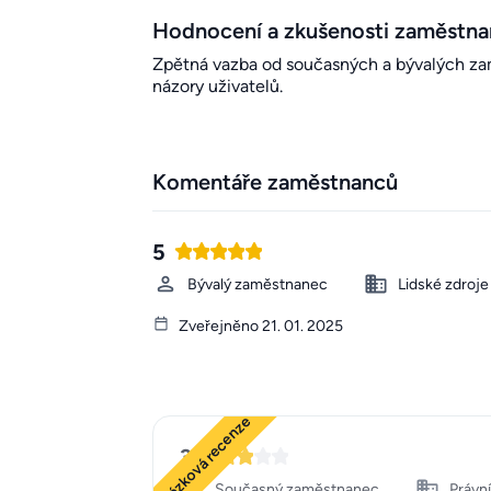
Hodnocení a zkušenosti zaměstn
Zpětná vazba od současných a bývalých zamě
názory uživatelů.
Komentáře zaměstnanců
5
Bývalý zaměstnanec
Lidské zdroje
Zveřejněno 21. 01. 2025
Ukázková recenze
3
Současný zaměstnanec
Právní