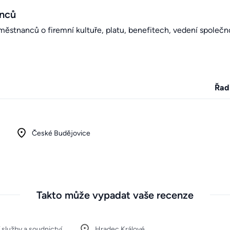
anců
stnanců o firemní kultuře, platu, benefitech, vedení společno
Řad
České Budějovice
Takto může vypadat vaše recenze
 služby a soudnictví
Hradec Králové