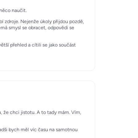
 něco naučit.
ybí zdroje. Nejenže úkoly přijdou pozdě,
 nemá smysl se obracet, odpovědi se
tší přehled a cítili se jako součást
, že chci jistotu. A to tady mám. Vím,
Radši bych měl víc času na samotnou