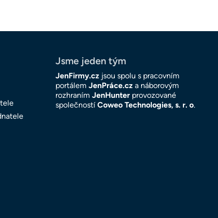
Jsme jeden tým
JenFirmy.cz
jsou spolu s pracovním
portálem
JenPráce.cz
a náborovým
rozhraním
JenHunter
provozované
tele
společností
Coweo Technologies, s. r. o
.
dnatele