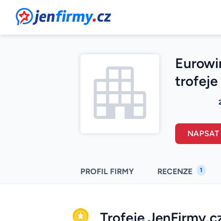
JenFirmy.cz
Eurowi
trofeje
NAPSAT
1
PROFIL FIRMY
RECENZE
Trofeje JenFirmy.c