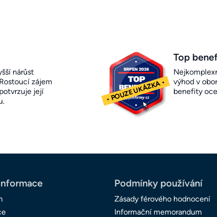
Top benef
šší nárůst
Nejkomplexn
 Rostoucí zájem
výhod v obor
otvrzuje její
benefity oc
u.
informace
Podmínky používání
m
Zásady férového hodnocení
ce
Informační memorandum