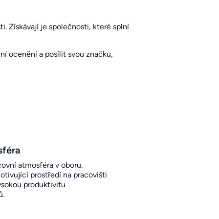
. Získávají je společnosti, které splní
í ocenění a posílit svou značku,
sféra
covní atmosféra v oboru.
otivující prostředí na pracovišti
sokou produktivitu
ů.