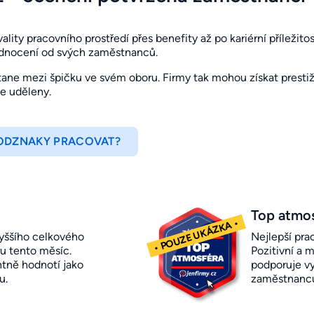
ity pracovního prostředí přes benefity až po kariérní příležitosti
odnocení od svých zaměstnanců.
ne mezi špičku ve svém oboru. Firmy tak mohou získat prestižn
je uděleny.
 ODZNAKY PRACOVAT?
Top atmo
yššího celkového
Nejlepší pra
u tento měsíc.
Pozitivní a m
ntně hodnotí jako
podporuje vy
u.
zaměstnanc