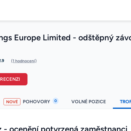
ngs Europe Limited - odštěpný záv
2.9
(1 hodnocení)
 RECENZI
0
POHOVORY
VOLNÉ POZICE
TRO
NOVÉ
z - ocenění potvrzená zaměstnanci