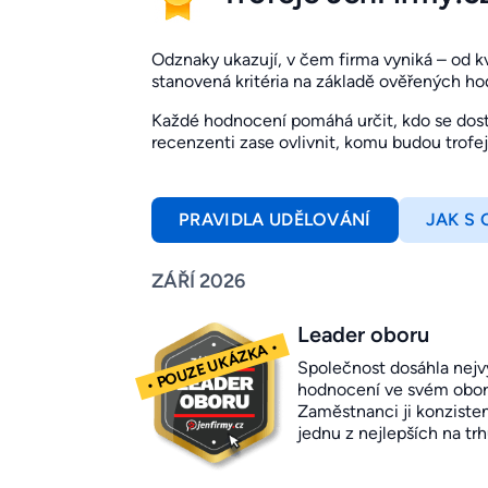
Odznaky ukazují, v čem firma vyniká – od kval
stanovená kritéria na základě ověřených h
Každé hodnocení pomáhá určit, kdo se dosta
recenzenti zase ovlivnit, komu budou trofe
PRAVIDLA UDĚLOVÁNÍ
JAK S
ZÁŘÍ 2026
Leader oboru
Společnost dosáhla nejv
hodnocení ve svém obor
Zaměstnanci ji konziste
jednu z nejlepších na trh