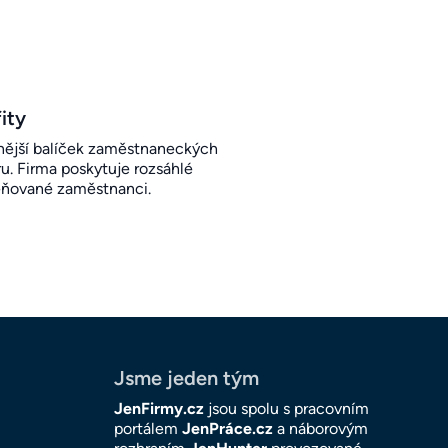
ity
ější balíček zaměstnaneckých
u. Firma poskytuje rozsáhlé
eňované zaměstnanci.
Jsme jeden tým
JenFirmy.cz
jsou spolu s pracovním
portálem
JenPráce.cz
a náborovým