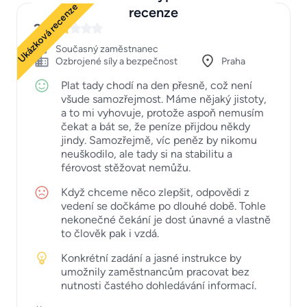
Ukázková recenze
recenze
2
Současný zaměstnanec
Ozbrojené síly a bezpečnost
Praha
Plat tady chodí na den přesně, což není
všude samozřejmost. Máme nějaký jistoty,
a to mi vyhovuje, protože aspoň nemusím
čekat a bát se, že peníze přijdou někdy
jindy. Samozřejmě, víc peněz by nikomu
neuškodilo, ale tady si na stabilitu a
férovost stěžovat nemůžu.
Když chceme něco zlepšit, odpovědi z
vedení se dočkáme po dlouhé době. Tohle
nekonečné čekání je dost únavné a vlastně
to člověk pak i vzdá.
Konkrétní zadání a jasné instrukce by
umožnily zaměstnancům pracovat bez
nutnosti častého dohledávání informací.