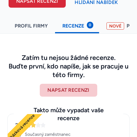
NAPSAT RECENZI
HLÍDÁNÍ NABÍDEK
0
PROFIL FIRMY
RECENZE
PO
NOVÉ
Zatím tu nejsou žádné recenze.
Buďte první, kdo napíše, jak se pracuje u
této firmy.
NAPSAT RECENZI
Takto může vypadat vaše
Ukázková recenze
recenze
3
Současný zaměstnanec