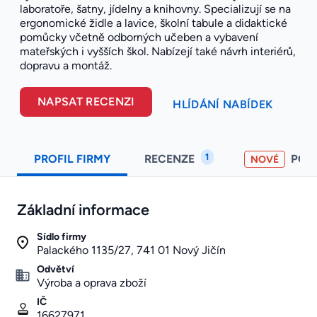
laboratoře, šatny, jídelny a knihovny. Specializují se na
ergonomické židle a lavice, školní tabule a didaktické
pomůcky včetně odborných učeben a vybavení
mateřských i vyšších škol. Nabízejí také návrh interiérů,
dopravu a montáž.
NAPSAT RECENZI
HLÍDÁNÍ NABÍDEK
1
PROFIL FIRMY
RECENZE
POH
NOVÉ
Základní informace
Sídlo firmy
Palackého 1135/27, 741 01 Nový Jičín
Odvětví
Výroba a oprava zboží
IČ
16627971