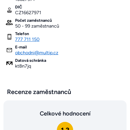
DIČ
CZ16627971
Počet zaměstnanců
50 - 99 zaměstnanců
Telefon
777 711 150
E-mail
obchodni@multip.cz
Datová schránka
kt8n7jq
Recenze zaměstnanců
Celkové hodnocení