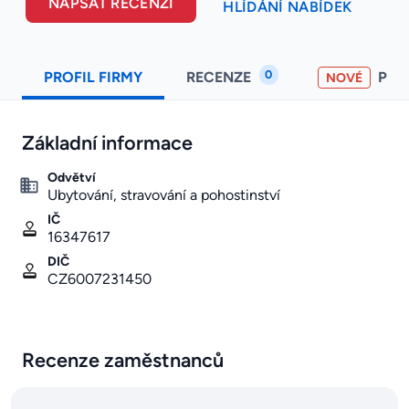
NAPSAT RECENZI
HLÍDÁNÍ NABÍDEK
0
PROFIL FIRMY
RECENZE
PO
NOVÉ
Základní informace
Odvětví
Ubytování, stravování a pohostinství
IČ
16347617
DIČ
CZ6007231450
Recenze zaměstnanců