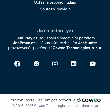
Ochrana osobních údajů
Soutěžní pravidla
Jsme jeden tým
JenFirmy.cz
jsou spolu s pracovním portálem
JenPráce.cz
a náborovým rozhraním
JenHunter
provozované společností
Coweo Technologies, s. r. o
.
Pracovní portál JenFirmy.cz provozuje
© 2016–2026 Coweo Technologies s.r.o.,
všechna práva