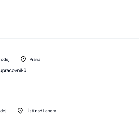
rodej
Praha
lupracovníků.
odej
Ústí nad Labem