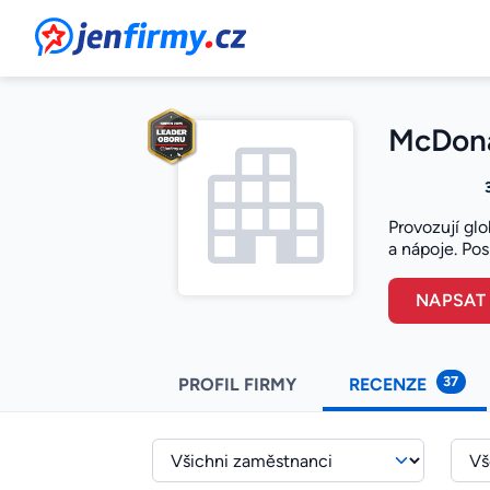
JenFirmy.cz
McDonal
Provozují glo
a nápoje. Po
NAPSAT
37
PROFIL FIRMY
RECENZE