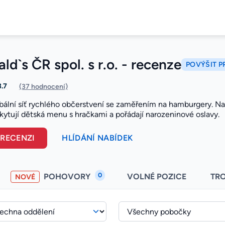
d`s ČR spol. s r.o. - recenze
POVÝŠIT P
3.7
(37 hodnocení)
bální síť rychlého občerstvení se zaměřením na hamburgery. Nab
skytují dětská menu s hračkami a pořádají narozeninové oslavy.
 RECENZI
HLÍDÁNÍ NABÍDEK
0
POHOVORY
VOLNÉ POZICE
TR
NOVÉ