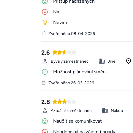
Přístup nadřízených
Nic
Nevím
Zveřejněno 08. 04. 2026
2.6
Bývalý zaměstnanec
Jiné
Možnost plánování směn
Zveřejněno 26. 03. 2026
2.8
Aktuální zaměstnanec
Nákup
Naučit se komunikovat
Neodepisují na zájem brigády