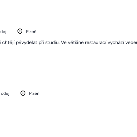
odej
Plzeň
i chtějí přivydělat při studiu. Ve většině restaurací vychází vede
rodej
Plzeň