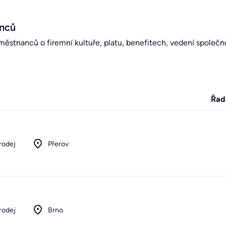
anců
stnanců o firemní kultuře, platu, benefitech, vedení společno
Řad
rodej
Přerov
rodej
Brno