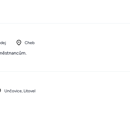
odej
Cheb
aměstnancům.
Unčovice, Litovel