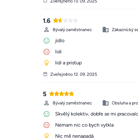
Zveřejněno 13. 09. 2025
1.6
Bývalý zaměstnanec
Zákaznický se
jídlo
lidi
lidi a pristup
Zveřejněno 12. 09. 2025
5
Bývalý zaměstnanec
Obsluha a pr
Skvělý kolektiv, dobře se mi pracovalo
Nemam nic co bych vytkla
Nic mě nenapadá