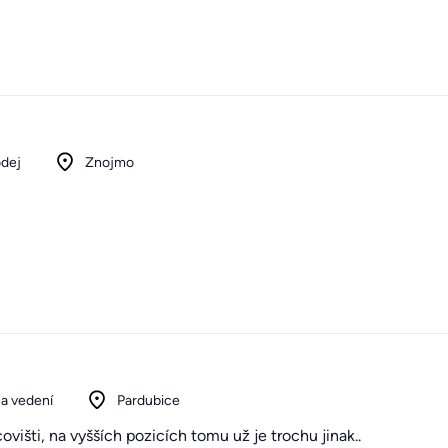
odej
Znojmo
a vedení
Pardubice
išti, na vyšších pozicích tomu už je trochu jinak..