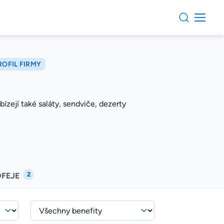
ROFIL FIRMY
ízejí také saláty, sendviče, dezerty
2
OFEJE