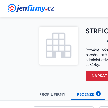
JenFirmy.cz
STREICH
Provádějí vý
náročné sítě.
administrativ
zakázky.
NAPSAT
1
PROFIL FIRMY
RECENZE