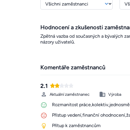
Hodnocení a zkušenosti zaměstn
Zpětná vazba od současných a bývalých zamě
názory uživatelů.
Komentáře zaměstnanců
2.1
Aktuální zaměstnanec
Výroba
Rozmanitost práce,kolektiv,jednosměn
Přístup vedení,finanční ohodnocení,ža
Přítup k zaměstnancům