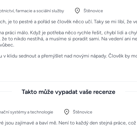
tnictví, farmacie a sociální služby
Štěnovice
 je to pestré a pořád se člověk něco učí. Taky se mi líbí, že ve
na práci málo. Když je potřeba něco rychle řešit, chybí lidi a ch
me, že to nikdo nestíhá, a musíme si poradit sami. Na vedení ani
 vůbec.
ůžu v klidu sednout a přemýšlet nad novými nápady. Člověk by mo
Takto může vypadat vaše recenze
mační systémy a technologie
Štěnovice
ré jsou zajímavé a baví mě. Není to každý den stejná práce, což 