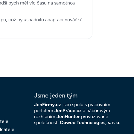
Radši bych měl víc času na samotnou
pu, což by usnadnilo adaptaci nováčků.
Jsme jeden tým
JenFirmy.cz
jsou spolu s pracovním
portálem
JenPráce.cz
a náborovým
rozhraním
JenHunter
provozované
tele
společností
Coweo Technologies, s. r. o
.
dnatele