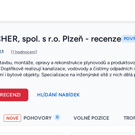
ER, spol. s r.o. Plzeň - recenze
POVÝ
2.1
(1 hodnocení)
stavbu, montáže, opravy a rekonstrukce plynovodů a produkto
 Doplňkově realizují kanalizace, vodovody a čistírny odpadních 
ní i bytové objekty. Specializace na inženýrské sítě z nich dělá 
 RECENZI
HLÍDÁNÍ NABÍDEK
0
POHOVORY
VOLNÉ POZICE
TRO
NOVÉ