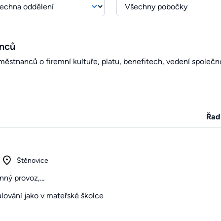
anců
stnanců o firemní kultuře, platu, benefitech, vedení společno
Řad
Štěnovice
ný provoz,...
lování jako v mateřské školce