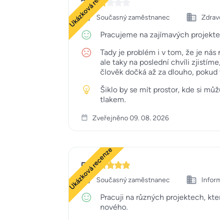
Ukázková recenze
2
Současný zaměstnanec
Zdravo
Pracujeme na zajímavých projektech,
Tady je problém i v tom, že je nás 
ale taky na poslední chvíli zjistí
člověk dočká až za dlouho, pokud
Šiklo by se mít prostor, kde si m
tlakem.
Zveřejněno 09. 08. 2026
Ukázková recenze
5
Současný zaměstnanec
Infor
Pracuji na různých projektech, kte
nového.