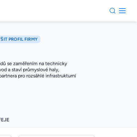
ŠIT PROFIL FIRMY
vodů se zaměřením na technicky
vod a staví průmyslové haly,
partnera pro rozsáhlé infrastrukturní
FEJE