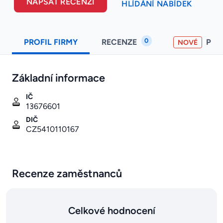
NAPSAT RECENZI
HLÍDÁNÍ NABÍDEK
0
PROFIL FIRMY
RECENZE
PO
NOVÉ
Základní informace
IČ
13676601
DIČ
CZ5410110167
Recenze zaměstnanců
Celkové hodnocení