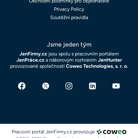
Obchodní podmínky pro objednatele
Privacy Policy
Soutěžní pravidla
Jsme jeden tým
JenFirmy.cz
jsou spolu s pracovním portálem
JenPráce.cz
a náborovým rozhraním
JenHunter
provozované společností
Coweo Technologies, s. r. o
.
Pracovní portál JenFirmy.cz provozuje