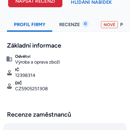
NAPSAT RECENZI
HLÍDÁNÍ NABÍDEK
0
PROFIL FIRMY
RECENZE
PO
NOVÉ
Základní informace
Odvětví
Výroba a oprava zboží
IČ
12398314
DIČ
CZ5905251308
Recenze zaměstnanců