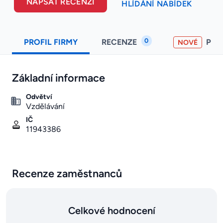
NAPSAT RECENZI
HLÍDÁNÍ NABÍDEK
0
PROFIL FIRMY
RECENZE
PO
NOVÉ
Základní informace
Odvětví
Vzdělávání
IČ
11943386
Recenze zaměstnanců
Celkové hodnocení