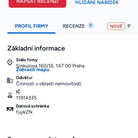
NAPSAT RECENZI
HLÍDÁNÍ NABÍDEK
0
PROFIL FIRMY
RECENZE
PO
NOVÉ
Základní informace
Sídlo firmy
Sinkulova 160/16, 147 00 Praha
Zobrazit mapu
Odvětví
Činnosti v oblasti nemovitostí
IČ
11914335
Datová schránka
fuyk2fk