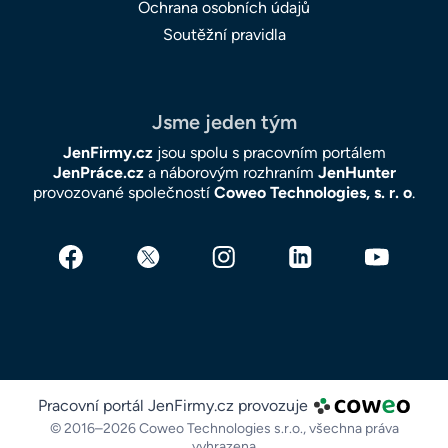
Ochrana osobních údajů
Soutěžní pravidla
Jsme jeden tým
JenFirmy.cz
jsou spolu s pracovním portálem
JenPráce.cz
a náborovým rozhraním
JenHunter
provozované společností
Coweo Technologies, s. r. o
.
Pracovní portál JenFirmy.cz provozuje
© 2016–2026 Coweo Technologies s.r.o.,
všechna práva
vyhrazena