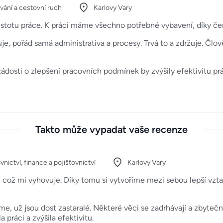
vání a cestovní ruch
Karlovy Vary
 jistotu práce. K práci máme všechno potřebné vybavení, díky čem
je, pořád samá administrativa a procesy. Trvá to a zdržuje. Člov
a žádosti o zlepšení pracovních podmínek by zvýšily efektivitu pr
Takto může vypadat vaše recenze
nictví, finance a pojišťovnictví
Karlovy Vary
 což mi vyhovuje. Díky tomu si vytvoříme mezi sebou lepší vzta
me, už jsou dost zastaralé. Některé věci se zadrhávají a zbytečn
 práci a zvýšila efektivitu.