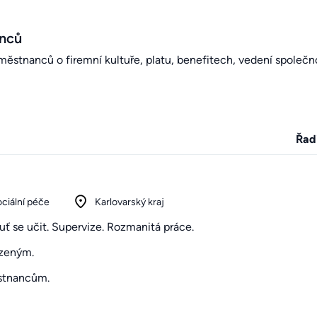
anců
stnanců o firemní kultuře, platu, benefitech, vedení společno
Řad
ociální péče
Karlovarský kraj
uť se učit. Supervize. Rozmanitá práce.
ízeným.
stnancům.