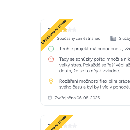
Ukázková recenze
3
Současný zaměstnanec
Služby
Tenhle projekt má budoucnost, vž
Tady se schůzky pořád množí a nik
velký stres. Pokaždé se řeší věci 
doufá, že se to nějak zvládne.
Rozšíření možností flexibilní prác
svého času a byl by i víc v pohodě.
Zveřejněno 06. 08. 2026
Ukázková recenze
2