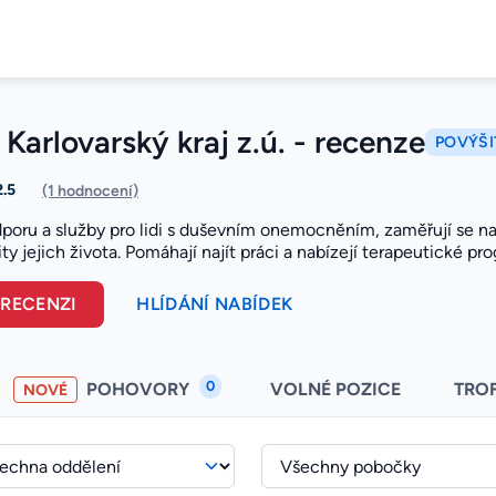
arlovarský kraj z.ú. - recenze
POVÝŠI
2.5
(1 hodnocení)
poru a služby pro lidi s duševním onemocněním, zaměřují se na 
ity jejich života. Pomáhají najít práci a nabízejí terapeutické pr
 RECENZI
HLÍDÁNÍ NABÍDEK
0
POHOVORY
VOLNÉ POZICE
TRO
NOVÉ