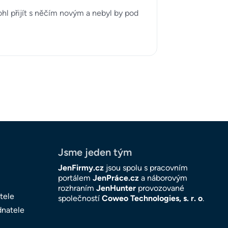
hl přijít s něčím novým a nebyl by pod
Jsme jeden tým
JenFirmy.cz
jsou spolu s pracovním
portálem
JenPráce.cz
a náborovým
rozhraním
JenHunter
provozované
tele
společností
Coweo Technologies, s. r. o
.
dnatele