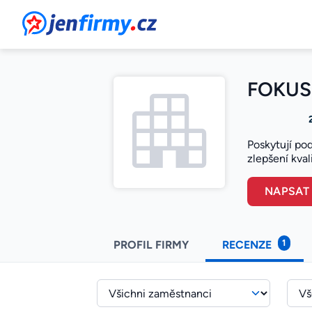
JenFirmy.cz
FOKUS K
Poskytují pod
zlepšení kval
NAPSAT
1
PROFIL FIRMY
RECENZE