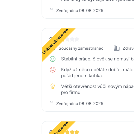
Zveřejněno 08. 08. 2026
Ukázková recenze
2
Současný zaměstnanec
Zdravo
Stabilní práce, člověk se nemusí bá
Když už něco uděláte dobře, málok
pořád jenom kritika.
Větší otevřenost vůči novým nápad
pro firmu.
Zveřejněno 08. 08. 2026
5