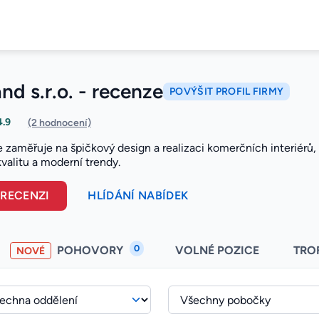
nd s.r.o. - recenze
POVÝŠIT PROFIL FIRMY
4.9
(2 hodnocení)
e zaměřuje na špičkový design a realizaci komerčních interiérů,
valitu a moderní trendy.
 RECENZI
HLÍDÁNÍ NABÍDEK
0
POHOVORY
VOLNÉ POZICE
TRO
NOVÉ