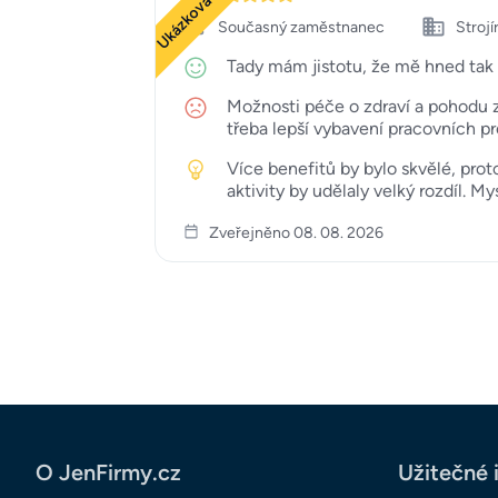
Ukázková recenze
Současný zaměstnanec
Strojí
Tady mám jistotu, že mě hned tak n
Možnosti péče o zdraví a pohodu z
třeba lepší vybavení pracovních p
Více benefitů by bylo skvělé, pro
aktivity by udělaly velký rozdíl. M
Zveřejněno 08. 08. 2026
O JenFirmy.cz
Užitečné 