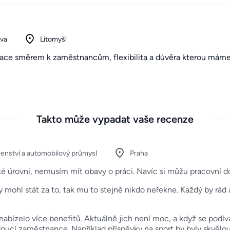
iva
Litomyšl
kace směrem k zaměstnancům, flexibilita a důvěra kterou máme
Takto může vypadat vaše recenze
renství a automobilový průmysl
Praha
ké úrovni, nemusím mít obavy o práci. Navíc si můžu pracovní d
 mohl stát za to, tak mu to stejně nikdo neřekne. Každý by rád 
nabízelo více benefitů. Aktuálně jich není moc, a když se podívá
doucí zaměstnance. Například příspěvky na sport by byly skvělou