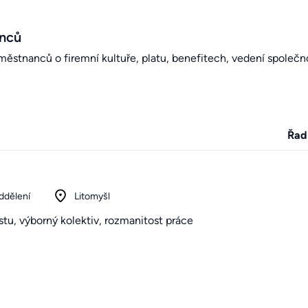
anců
stnanců o firemní kultuře, platu, benefitech, vedení společno
Řad
ddělení
Litomyšl
tu, výborný kolektiv, rozmanitost práce