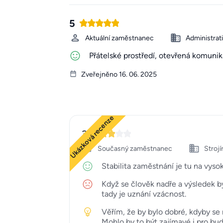
5
Aktuální zaměstnanec
Administrat
Přátelské prostředí, otevřená komuni
Zveřejněno 16. 06. 2025
Ukázková recenze
3
Současný zaměstnanec
Strojí
Stabilita zaměstnání je tu na vyso
Když se člověk nadře a výsledek by
tady je uznání vzácnost.
Věřím, že by bylo dobré, kdyby se 
Mohlo by to být zajímavé i pro bu