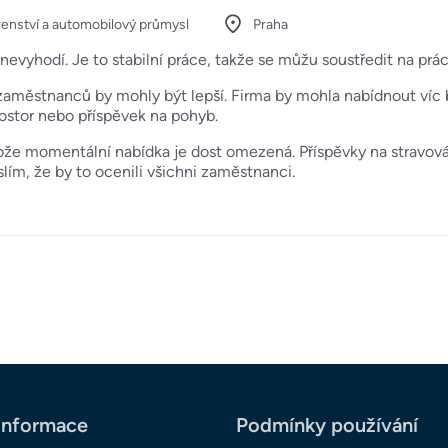
renství a automobilový průmysl
Praha
evyhodí. Je to stabilní práce, takže se můžu soustředit na prác
aměstnanců by mohly být lepší. Firma by mohla nabídnout víc 
rostor nebo příspěvek na pohyb.
tože momentální nabídka je dost omezená. Příspěvky na stravov
yslím, že by to ocenili všichni zaměstnanci.
informace
Podmínky používání