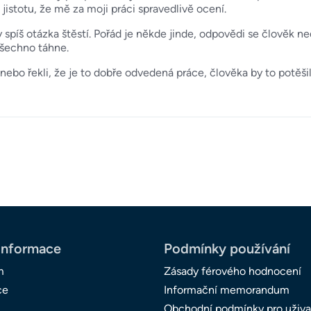
istotu, že mě za moji práci spravedlivě ocení.
y spíš otázka štěstí. Pořád je někde jinde, odpovědi se člověk 
všechno táhne.
 nebo řekli, že je to dobře odvedená práce, člověka by to potěšil
informace
Podmínky používání
m
Zásady férového hodnocení
ce
Informační memorandum
Obchodní podmínky pro uživa