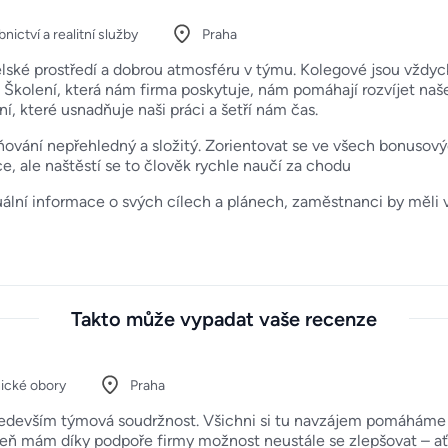
nictví a realitní služby
Praha
elské prostředí a dobrou atmosféru v týmu. Kolegové jsou vžd
 Školení, která nám firma poskytuje, nám pomáhají rozvíjet na
, které usnadňuje naši práci a šetří nám čas.
ování nepřehledný a složitý. Zorientovat se ve všech bonusových
ce, ale naštěstí se to člověk rychle naučí za chodu
uální informace o svých cílech a plánech, zaměstnanci by měli vě
Takto může vypadat vaše recenze
ické obory
Praha
ředevším týmová soudržnost. Všichni si tu navzájem pomáháme a
eň mám díky podpoře firmy možnost neustále se zlepšovat – ať u