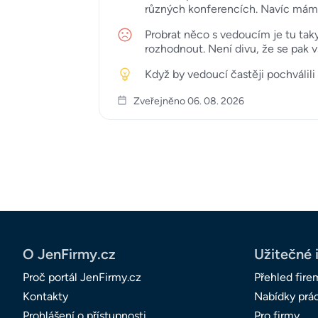
různých konferencích. Navíc mám j
Probrat něco s vedoucím je tu tak
rozhodnout. Není divu, že se pak 
Když by vedoucí častěji pochválili
Zveřejněno 06. 08. 2026
O JenFirmy.cz
Užitečné 
Proč portál JenFirmy.cz
Přehled fire
Kontakty
Nabídky prá
Prohlášení o přístupnosti
Pro firmy