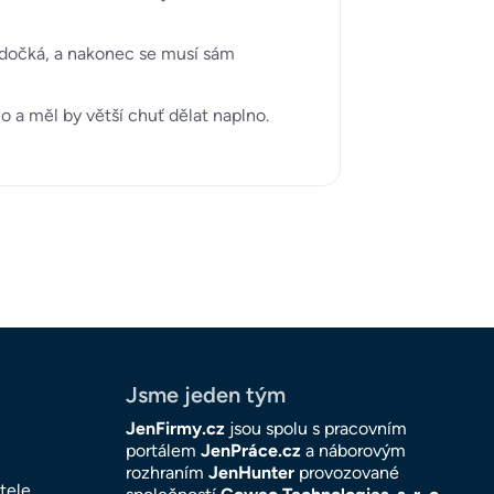
nedočká, a nakonec se musí sám
o a měl by větší chuť dělat naplno.
Jsme jeden tým
JenFirmy.cz
jsou spolu s pracovním
portálem
JenPráce.cz
a náborovým
rozhraním
JenHunter
provozované
tele