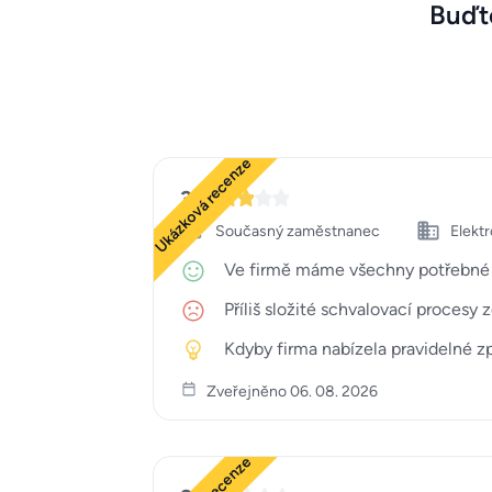
Buďte
Ukázková recenze
3
Současný zaměstnanec
Elekt
Ve firmě máme všechny potřebné nás
Příliš složité schvalovací procesy 
Kdyby firma nabízela pravidelné z
Zveřejněno 06. 08. 2026