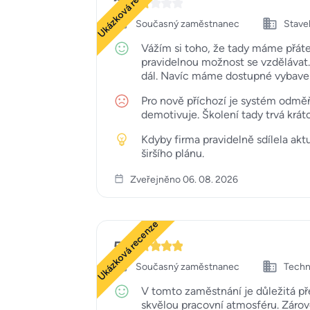
Ukázková recenze
2
Současný zaměstnanec
Staveb
Vážím si toho, že tady máme přát
pravidelnou možnost se vzdělávat.
dál. Navíc máme dostupné vybavení
Pro nově příchozí je systém odměň
demotivuje. Školení tady trvá krát
Kdyby firma pravidelně sdílela akt
širšího plánu.
Zveřejněno 06. 08. 2026
Ukázková recenze
5
Současný zaměstnanec
Techn
V tomto zaměstnání je důležitá p
skvělou pracovní atmosféru. Zárov