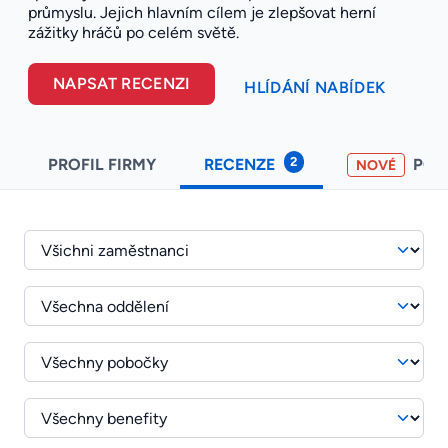
průmyslu. Jejich hlavním cílem je zlepšovat herní
zážitky hráčů po celém světě.
NAPSAT RECENZI
HLÍDÁNÍ NABÍDEK
2
PROFIL FIRMY
RECENZE
PO
NOVÉ