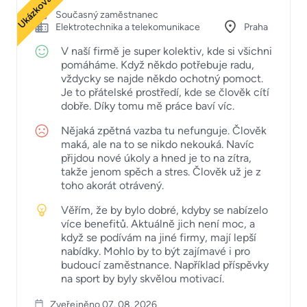
Současný zaměstnanec
Elektrotechnika a telekomunikace
Praha
V naší firmě je super kolektiv, kde si všichni
pomáháme. Když někdo potřebuje radu,
vždycky se najde někdo ochotný pomoct.
Je to přátelské prostředí, kde se člověk cítí
dobře. Díky tomu mě práce baví víc.
Nějaká zpětná vazba tu nefunguje. Člověk
maká, ale na to se nikdo nekouká. Navíc
přijdou nové úkoly a hned je to na zítra,
takže jenom spěch a stres. Člověk už je z
toho akorát otrávený.
Věřím, že by bylo dobré, kdyby se nabízelo
více benefitů. Aktuálně jich není moc, a
když se podívám na jiné firmy, mají lepší
nabídky. Mohlo by to být zajímavé i pro
budoucí zaměstnance. Například příspěvky
na sport by byly skvělou motivací.
Zveřejněno 07. 08. 2026