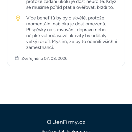
protože zadání úkolů je dost neurčité. Když
se musíme pořád ptát a ověřovat, brzdí to.
Více benefitů by bylo skvělé, protože
momentální nabídka je dost omezená.
Příspěvky na stravování, dopravu nebo
nějaké volnočasové aktivity by udělaly
velký rozdíl. Myslím, že by to ocenili všichni
zaměstnanci.
Zveřejněno 07. 08. 2026
O JenFirmy.cz
Proč portál JenFirmy.cz