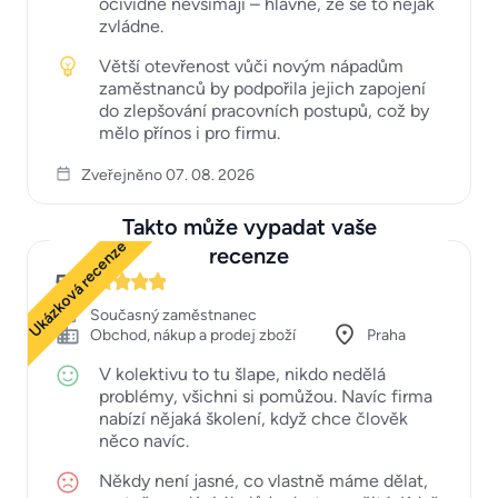
očividně nevšímají – hlavně, že se to nějak
zvládne.
Větší otevřenost vůči novým nápadům
zaměstnanců by podpořila jejich zapojení
do zlepšování pracovních postupů, což by
mělo přínos i pro firmu.
Zveřejněno 07. 08. 2026
Takto může vypadat vaše
Ukázková recenze
recenze
5
Současný zaměstnanec
Obchod, nákup a prodej zboží
Praha
V kolektivu to tu šlape, nikdo nedělá
problémy, všichni si pomůžou. Navíc firma
nabízí nějaká školení, když chce člověk
něco navíc.
Někdy není jasné, co vlastně máme dělat,