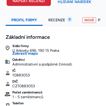
NAPSAT RECENZI
HLÍDÁNÍ NABÍDEK
0
PROFIL FIRMY
RECENZE
PO
NOVÉ
Základní informace
Sídlo firmy
U Arborky 696, 190 15 Praha
Zobrazit mapu
Odvětví
Administrativní a podpůrné činnosti
IČ
10883053
DIČ
CZ10883053
Počet zaměstnanců
1 - 5 zaměstnanců
Telefon