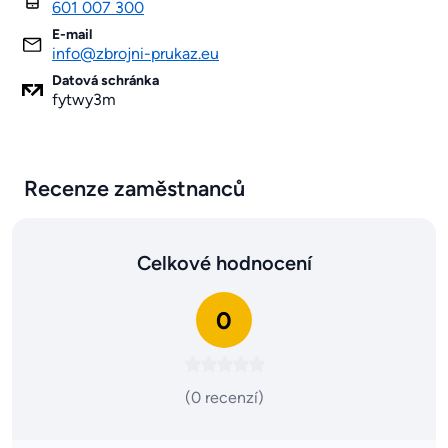
601 007 300
E-mail
info@zbrojni-prukaz.eu
Datová schránka
fytwy3m
Recenze zaměstnanců
Celkové hodnocení
0
(0 recenzí)