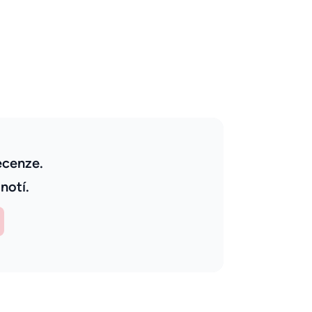
ecenze.
notí.