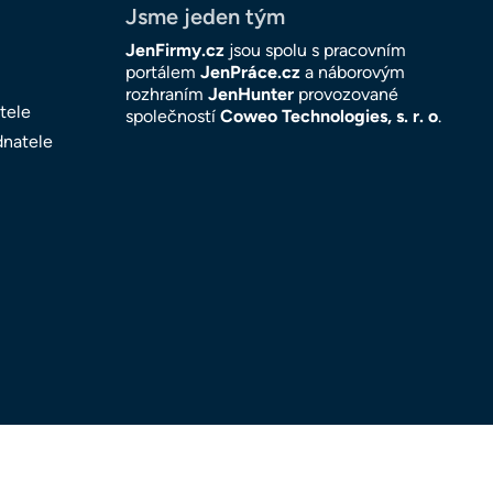
Jsme jeden tým
JenFirmy.cz
jsou spolu s pracovním
portálem
JenPráce.cz
a náborovým
rozhraním
JenHunter
provozované
tele
společností
Coweo Technologies, s. r. o
.
dnatele