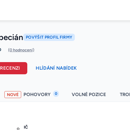
Špecián
POVÝŠIT PROFIL FIRMY
0
(0 hodnocení)
 RECENZI
HLÍDÁNÍ NABÍDEK
0
POHOVORY
VOLNÉ POZICE
TRO
NOVÉ
IČ