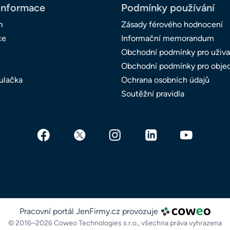
informace
Podmínky používání
m
Zásady férového hodnocení
ce
Informační memorandum
Obchodní podmínky pro uživa
Obchodní podmínky pro obje
ulačka
Ochrana osobních údajů
Soutěžní pravidla
Pracovní portál JenFirmy.cz provozuje
© 2016–2026 Coweo Technologies s.r.o.,
všechna práva vyhrazena