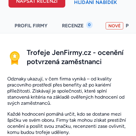
NAPSAT RECENZI
HLÍDÁNÍ NABÍDEK
0
PROFIL FIRMY
RECENZE
PO
NOVÉ
Trofeje JenFirmy.cz - ocenění
potvrzená zaměstnanci
Odznaky ukazují, v čem firma vyniká – od kvality
pracovního prostředí přes benefity až po kariérní
příležitosti. Získávají je společnosti, které splní
stanovená kritéria na základě ověřených hodnocení od
svých zaměstnanců.
Každé hodnocení pomáhá určit, kdo se dostane mezi
špičku ve svém oboru. Firmy tak mohou získat prestižní
ocenění a posílit svou značku, recenzenti zase ovlivnit,
komu budou trofeje uděleny.