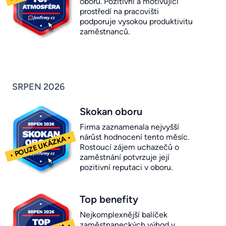
oboru. Pozitivní a motivující
prostředí na pracovišti
podporuje vysokou produktivitu
zaměstnanců.
SRPEN 2026
Skokan oboru
Firma zaznamenala nejvyšší
nárůst hodnocení tento měsíc.
Rostoucí zájem uchazečů o
zaměstnání potvrzuje její
pozitivní reputaci v oboru.
Top benefity
Nejkomplexnější balíček
zaměstnaneckých výhod v