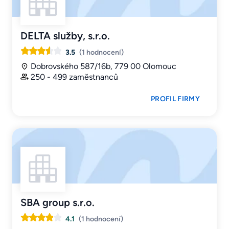
DELTA služby, s.r.o.
3.5
(1 hodnocení)
Dobrovského 587/16b, 779 00 Olomouc
250 - 499 zaměstnanců
PROFIL FIRMY
SBA group s.r.o.
4.1
(1 hodnocení)