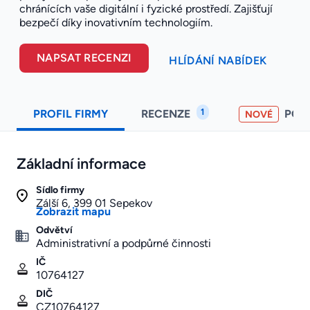
chránících vaše digitální i fyzické prostředí. Zajišťují
bezpečí díky inovativním technologiím.
NAPSAT RECENZI
HLÍDÁNÍ NABÍDEK
1
PROFIL FIRMY
RECENZE
POH
NOVÉ
Základní informace
Sídlo firmy
Zálší 6, 399 01 Sepekov
Zobrazit mapu
Odvětví
Administrativní a podpůrné činnosti
IČ
10764127
DIČ
CZ10764127