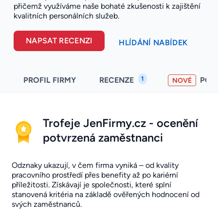
přičemž využíváme naše bohaté zkušenosti k zajištění
kvalitních personálních služeb.
NAPSAT RECENZI
HLÍDÁNÍ NABÍDEK
1
PROFIL FIRMY
RECENZE
POH
NOVÉ
Trofeje JenFirmy.cz - ocenění
potvrzená zaměstnanci
Odznaky ukazují, v čem firma vyniká – od kvality
pracovního prostředí přes benefity až po kariérní
příležitosti. Získávají je společnosti, které splní
stanovená kritéria na základě ověřených hodnocení od
svých zaměstnanců.