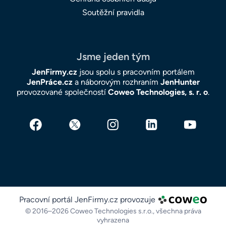
Soutěžní pravidla
Jsme jeden tým
JenFirmy.cz
jsou spolu s pracovním portálem
JenPráce.cz
a náborovým rozhraním
JenHunter
provozované společností
Coweo Technologies, s. r. o
.
Pracovní portál JenFirmy.cz provozuje
© 2016–2026 Coweo Technologies s.r.o.,
všechna práva
vyhrazena