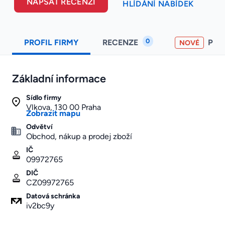
NAPSAT RECENZI
HLÍDÁNÍ NABÍDEK
0
PROFIL FIRMY
RECENZE
PO
NOVÉ
Základní informace
Sídlo firmy
Vlkova, 130 00 Praha
Zobrazit mapu
Odvětví
Obchod, nákup a prodej zboží
IČ
09972765
DIČ
CZ09972765
Datová schránka
iv2bc9y