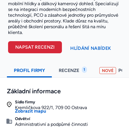
mobilní hlídky a dálkový kamerový dohled. Specializují
se na integraci moderních bezpečnostních
technologií, PCO a zásahové jednotky pro průmyslové
areály i obchodní prostory. Klade důraz na kvalitu,
průběžné školení personálu a řešení šitá na míru
klienta.
NAPSAT RECENZI
HLÍDÁNÍ NABÍDEK
1
PROFIL FIRMY
RECENZE
POH
NOVÉ
Základní informace
Sídlo firmy
Kremličkova 922/1, 709 00 Ostrava
Zobrazit mapu
Odvětví
Administrativní a podpůrné činnosti