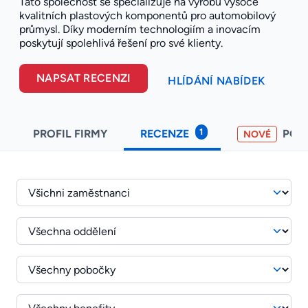
Tato společnost se specializuje na výrobu vysoce
kvalitních plastových komponentů pro automobilový
průmysl. Díky moderním technologiím a inovacím
poskytují spolehlivá řešení pro své klienty.
NAPSAT RECENZI
HLÍDÁNÍ NABÍDEK
1
PROFIL FIRMY
RECENZE
POH
NOVÉ