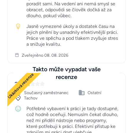
poradit sami. Na vedení ani nemá smysl se
obracet, odpovědi se člověk dočká až za
dlouho, pokud vůbec.
Jasně vymezené úkoly a dostatek času na
jejich plnění by usnadnily efektivnější práci.
Práce ve spěchu a pod tlakem zvyšuje stres
a snižuje kvalitu.
Zveřejněno 08. 08. 2026
Takto může vypadat vaše
Ukázková recenze
recenze
2
Současný zaměstnanec
Ostatní
Tachov
Potřebné vybavení k práci je tady dostupné,
což hodně oceňuji. Nemusím čekat dlouho,
než mi přidělí nástroje nebo programy,
které potřebuji k práci. Efektivní přístup ke
zdrojům mi práci dost ulehčuje.