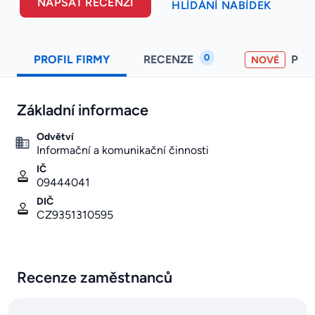
NAPSAT RECENZI
HLÍDÁNÍ NABÍDEK
0
PROFIL FIRMY
RECENZE
PO
NOVÉ
Základní informace
Odvětví
Informační a komunikační činnosti
IČ
09444041
DIČ
CZ9351310595
Recenze zaměstnanců