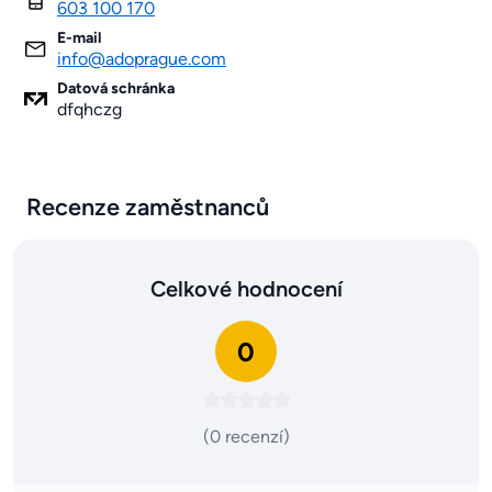
603 100 170
E-mail
info@adoprague.com
Datová schránka
dfqhczg
Recenze zaměstnanců
Celkové hodnocení
0
(0 recenzí)