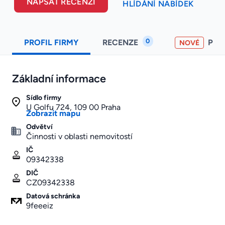
NAPSAT RECENZI
HLÍDÁNÍ NABÍDEK
0
PROFIL FIRMY
RECENZE
PO
NOVÉ
Základní informace
Sídlo firmy
U Golfu 724, 109 00 Praha
Zobrazit mapu
Odvětví
Činnosti v oblasti nemovitostí
IČ
09342338
DIČ
CZ09342338
Datová schránka
9feeeiz