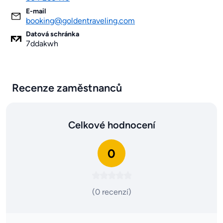
E-mail
booking@goldentraveling.com
Datová schránka
7ddakwh
Recenze zaměstnanců
Celkové hodnocení
0
(0 recenzí)