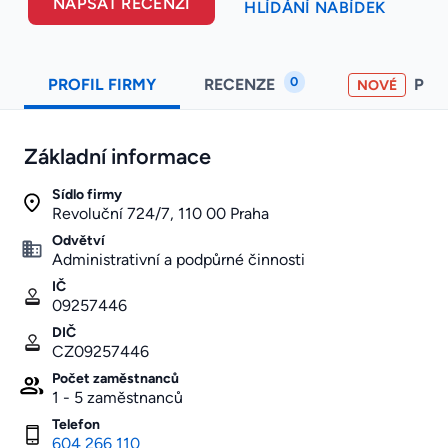
NAPSAT RECENZI
HLÍDÁNÍ NABÍDEK
0
PROFIL FIRMY
RECENZE
PO
NOVÉ
Základní informace
Sídlo firmy
Revoluční 724/7, 110 00 Praha
Odvětví
Administrativní a podpůrné činnosti
IČ
09257446
DIČ
CZ09257446
Počet zaměstnanců
1 - 5 zaměstnanců
Telefon
604 266 110