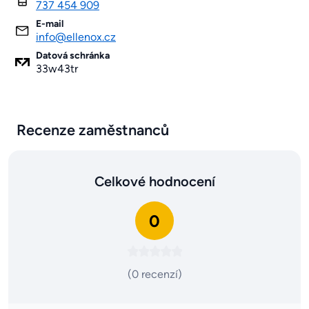
737 454 909
E-mail
info@ellenox.cz
Datová schránka
33w43tr
Recenze zaměstnanců
Celkové hodnocení
0
(0 recenzí)