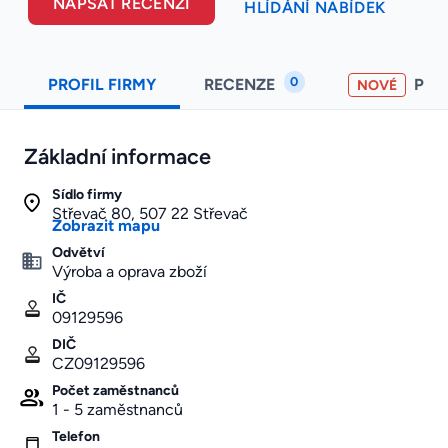
NAPSAT RECENZI
HLÍDÁNÍ NABÍDEK
0
PROFIL FIRMY
RECENZE
PO
NOVÉ
Základní informace
Sídlo firmy
Střevač 80, 507 22 Střevač
Zobrazit mapu
Odvětví
Výroba a oprava zboží
IČ
09129596
DIČ
CZ09129596
Počet zaměstnanců
1 - 5 zaměstnanců
Telefon