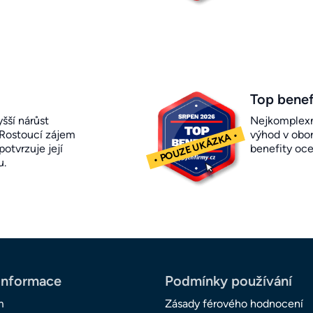
Top benef
šší nárůst
Nejkomplexn
 Rostoucí zájem
výhod v obor
otvrzuje její
benefity oc
u.
informace
Podmínky používání
m
Zásady férového hodnocení