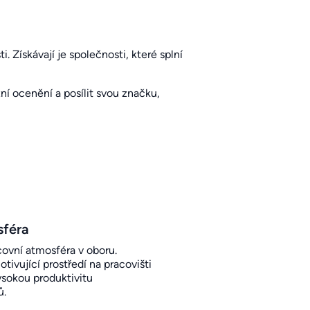
. Získávají je společnosti, které splní
í ocenění a posílit svou značku,
sféra
covní atmosféra v oboru.
otivující prostředí na pracovišti
sokou produktivitu
ů.