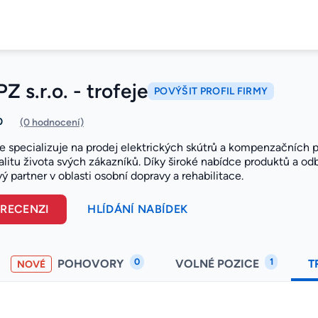
Z s.r.o. - trofeje
POVÝŠIT PROFIL FIRMY
0
(0 hodnocení)
e specializuje na prodej elektrických skútrů a kompenzačních
valitu života svých zákazníků. Díky široké nabídce produktů a o
vý partner v oblasti osobní dopravy a rehabilitace.
 RECENZI
HLÍDÁNÍ NABÍDEK
0
1
POHOVORY
VOLNÉ POZICE
T
NOVÉ