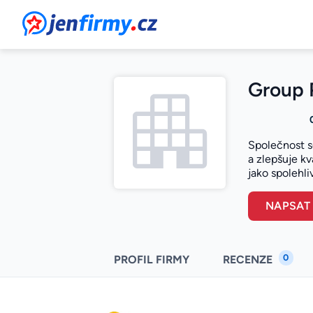
JenFirmy.cz
Group P
Společnost s
a zlepšuje k
jako spolehli
NAPSAT
0
PROFIL FIRMY
RECENZE