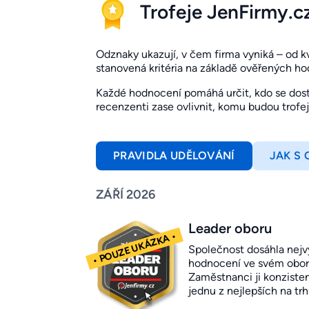
Trofeje JenFirmy.c
Odznaky ukazují, v čem firma vyniká – od kval
stanovená kritéria na základě ověřených h
Každé hodnocení pomáhá určit, kdo se dosta
recenzenti zase ovlivnit, komu budou trofe
PRAVIDLA UDĚLOVÁNÍ
JAK S
ZÁŘÍ 2026
Leader oboru
Společnost dosáhla nejv
hodnocení ve svém obor
Zaměstnanci ji konziste
jednu z nejlepších na trh