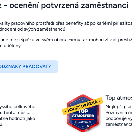
z - ocenění potvrzená zaměstnanci
ity pracovního prostředí přes benefity až po kariérní příležitosti
odnocení od svých zaměstnanců.
ne mezi špičku ve svém oboru. Firmy tak mohou získat prestižn
je uděleny.
 ODZNAKY PRACOVAT?
Top atmo
yššího celkového
Nejlepší pra
u tento měsíc.
Pozitivní a m
ntně hodnotí jako
podporuje vy
u.
zaměstnanc