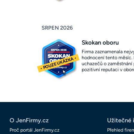
SRPEN 2026
Skokan oboru
Firma zaznamenala nejvy
hodnocení tento měsíc.
uchazečů o zaměstnání p
pozitivní reputaci v obor
O JenFirmy.cz
Užitečné 
Proč portál JenFirmy.cz
Přehled fire