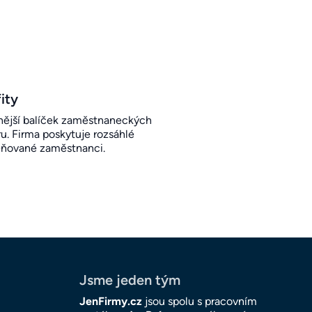
ity
ější balíček zaměstnaneckých
u. Firma poskytuje rozsáhlé
eňované zaměstnanci.
Jsme jeden tým
JenFirmy.cz
jsou spolu s pracovním