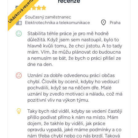
Ukázková recenze
recenze
5
Současný zaměstnanec
Elektrotechnika a telekomunikace
Praha
Stabilita téhle práce je pro mě hodně
důležitá. Když jsem sem nastoupil, bylo to
hlavně kvůli tomu, že chci jistotu. A to tady
mám. Vím, že můžu plánovat do budoucna
a nemusím se bát, že bych o práci přišel ze
dne na den.
Uznání za dobře odvedenou práci občas
chybí. Člověk by ocenil, kdyby ho vedoucí
pochválili, když se na něčem dře. Malé
uznání by zvedlo motivaci a náladu, což má
pozitivní vliv na výkon týmu.
Taky bych rád viděl, kdyby se vedení častěji
přišlo podívat přímo k nám na místo. Mám
dojem, že takhle by viděli, jak práce
opravdu vypadá, jaké máme podmínky a co
nám třeba chybí nebo co nás brzdí. Taková