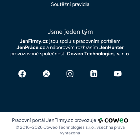
Soutěžní pravidla
Jsme jeden tým
JenFirmy.cz
jsou spolu s pracovním portálem
JenPráce.cz
a náborovým rozhraním
JenHunter
provozované společností
Coweo Technologies, s. r. o
.
Pracovní portál JenFirmy.cz provozuje
© 2016–2026 Coweo Technologies s.r.o.,
všechna práva
vyhrazena