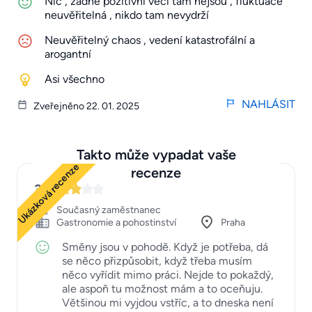
Nic , zadne pozitivní věci tam nejsou , fluktuace
neuvěřitelná , nikdo tam nevydrží
Neuvěřitelný chaos , vedení katastrofální a
arogantní
Asi všechno
NAHLÁSIT
Zveřejněno 22. 01. 2025
Takto může vypadat vaše
Ukázková recenze
recenze
3
Současný zaměstnanec
Gastronomie a pohostinství
Praha
Směny jsou v pohodě. Když je potřeba, dá
se něco přizpůsobit, když třeba musím
něco vyřídit mimo práci. Nejde to pokaždý,
ale aspoň tu možnost mám a to oceňuju.
Většinou mi vyjdou vstříc, a to dneska není