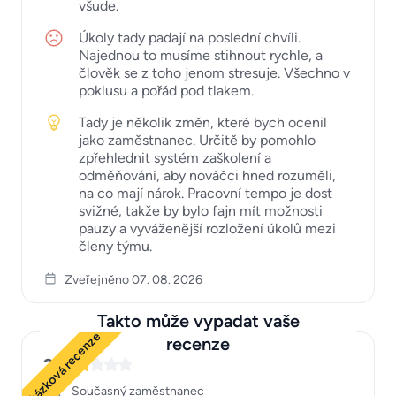
všude.
Úkoly tady padají na poslední chvíli.
Najednou to musíme stihnout rychle, a
člověk se z toho jenom stresuje. Všechno v
poklusu a pořád pod tlakem.
Tady je několik změn, které bych ocenil
jako zaměstnanec. Určitě by pomohlo
zpřehlednit systém zaškolení a
odměňování, aby nováčci hned rozuměli,
na co mají nárok. Pracovní tempo je dost
svižné, takže by bylo fajn mít možnosti
pauzy a vyváženější rozložení úkolů mezi
členy týmu.
Zveřejněno 07. 08. 2026
Takto může vypadat vaše
Ukázková recenze
recenze
2
Současný zaměstnanec