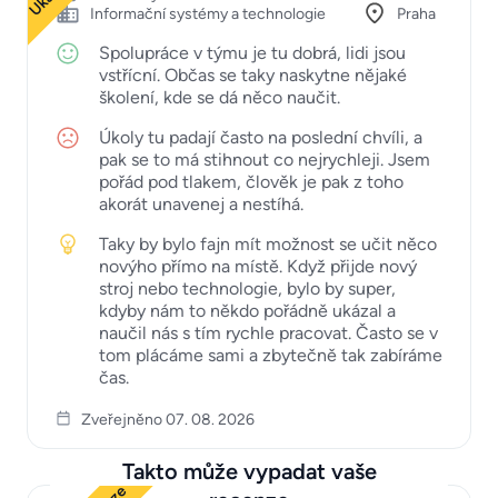
Informační systémy a technologie
Praha
Spolupráce v týmu je tu dobrá, lidi jsou
vstřícní. Občas se taky naskytne nějaké
školení, kde se dá něco naučit.
Úkoly tu padají často na poslední chvíli, a
pak se to má stihnout co nejrychleji. Jsem
pořád pod tlakem, člověk je pak z toho
akorát unavenej a nestíhá.
Taky by bylo fajn mít možnost se učit něco
novýho přímo na místě. Když přijde nový
stroj nebo technologie, bylo by super,
kdyby nám to někdo pořádně ukázal a
naučil nás s tím rychle pracovat. Často se v
tom plácáme sami a zbytečně tak zabíráme
čas.
Zveřejněno 07. 08. 2026
Takto může vypadat vaše