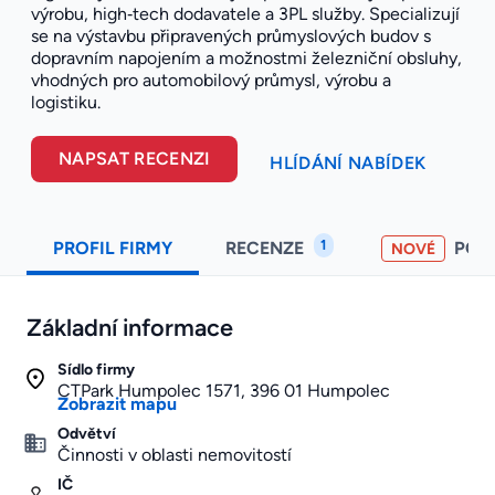
výrobu, high‑tech dodavatele a 3PL služby. Specializují
se na výstavbu připravených průmyslových budov s
dopravním napojením a možnostmi železniční obsluhy,
vhodných pro automobilový průmysl, výrobu a
logistiku.
NAPSAT RECENZI
HLÍDÁNÍ NABÍDEK
1
PROFIL FIRMY
RECENZE
POH
NOVÉ
Základní informace
Sídlo firmy
CTPark Humpolec 1571, 396 01 Humpolec
Zobrazit mapu
Odvětví
Činnosti v oblasti nemovitostí
IČ