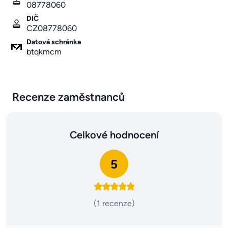
08778060
DIČ
CZ08778060
Datová schránka
btqkmcm
Recenze zaměstnanců
Celkové hodnocení
5
(1 recenze)