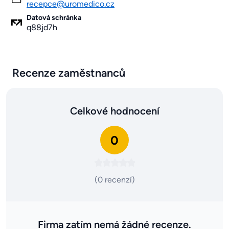
recepce@uromedico.cz
Datová schránka
q88jd7h
Recenze zaměstnanců
Celkové hodnocení
0
(0 recenzí)
Firma zatím nemá žádné recenze.