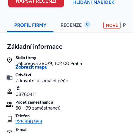
NAPSAT RECENZI
HLÍDÁNÍ NABÍDEK
0
PROFIL FIRMY
RECENZE
PO
NOVÉ
Základní informace
Sídlo firmy
Daliborova 380/9, 102 00 Praha
Zobrazit mapu
Odvětví
Zdravotní a sociální péče
IČ
08760411
Počet zaměstnanců
50 - 99 zaměstnanců
Telefon
225 990 999
E-mail