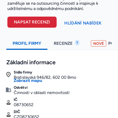
zaměřuje se na outsourcing činností a inspiruje k
udržitelnému a odpovědnému podnikání.
NAPSAT RECENZI
HLÍDÁNÍ NABÍDEK
1
PROFIL FIRMY
RECENZE
POH
NOVÉ
Základní informace
Sídlo firmy
Bratislavská 946/82, 602 00 Brno
Zobrazit mapu
Odvětví
Činnosti v oblasti nemovitostí
IČ
08730652
DIČ
CZ08730652