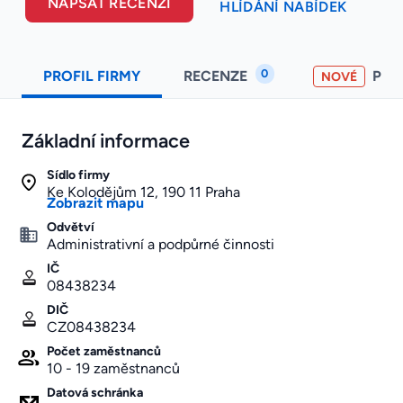
NAPSAT RECENZI
HLÍDÁNÍ NABÍDEK
0
PROFIL FIRMY
RECENZE
PO
NOVÉ
Základní informace
Sídlo firmy
Ke Kolodějům 12, 190 11 Praha
Zobrazit mapu
Odvětví
Administrativní a podpůrné činnosti
IČ
08438234
DIČ
CZ08438234
Počet zaměstnanců
10 - 19 zaměstnanců
Datová schránka