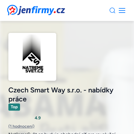
JenFirmy.cz
Czech Smart Way s.r.o. - nabídky
práce
Top
4.9
(1 hodnocení)