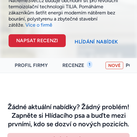
NatřemeSvět.cz buduje obchodní síť pro revoluční
termoizolační technologii TILIA. Pomáháme
zákazníkům šetřit energii moderním nátěrem bez
bourání, polystyrenu a zbytečné stavební
zátěže.
Více o firmě
NAPSAT RECENZI
HLÍDÁNÍ NABÍDEK
1
PROFIL FIRMY
RECENZE
POH
NOVÉ
Žádné aktuální nabídky? Žádný problém!
Zapněte si Hlídacího psa a buďte mezi
prvními, kdo se dozví o nových pozicích.