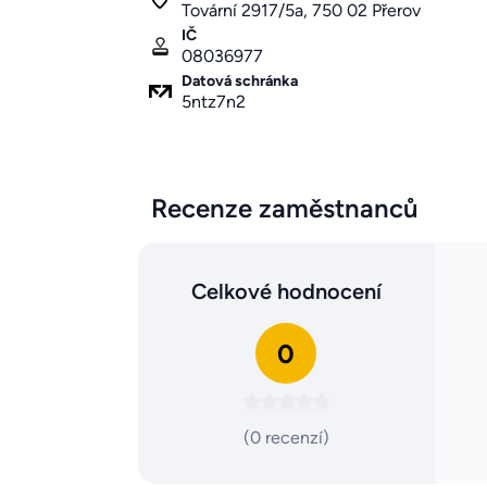
Tovární 2917/5a, 750 02 Přerov
IČ
08036977
Datová schránka
5ntz7n2
Recenze zaměstnanců
Celkové hodnocení
0
(0 recenzí)