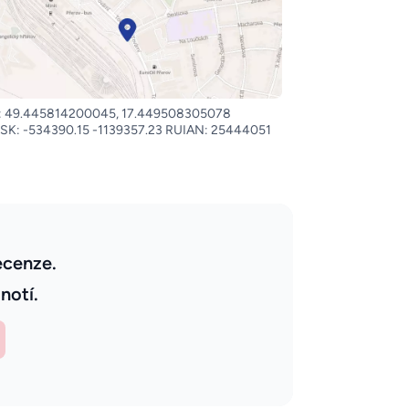
: 49.445814200045, 17.449508305078
SK: -534390.15 -1139357.23 RUIAN: 25444051
ecenze.
notí.