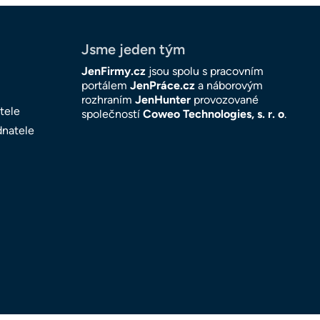
Jsme jeden tým
JenFirmy.cz
jsou spolu s pracovním
portálem
JenPráce.cz
a náborovým
rozhraním
JenHunter
provozované
tele
společností
Coweo Technologies, s. r. o
.
dnatele