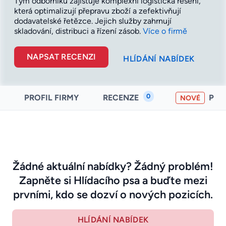
Tým odborníků zajišťuje komplexní logistická řešení,
která optimalizují přepravu zboží a zefektivňují
dodavatelské řetězce. Jejich služby zahrnují
skladování, distribuci a řízení
zásob.
Více o firmě
NAPSAT RECENZI
HLÍDÁNÍ NABÍDEK
0
PROFIL FIRMY
RECENZE
PO
NOVÉ
Žádné aktuální nabídky? Žádný problém!
Zapněte si Hlídacího psa a buďte mezi
prvními, kdo se dozví o nových pozicích.
HLÍDÁNÍ NABÍDEK