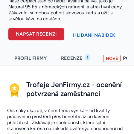
Naše čerpací stanice nabízí kvalitní paliva, jako je
Natural 95 E5 z německých rafinerií, a atraktivní ceny.
Zákazníci si mohou pořídit slevovou kartu a užít si
skvělou kávu na cestách.
NAPSAT RECENZI
HLÍDÁNÍ NABÍDEK
1
PROFIL FIRMY
RECENZE
POH
NOVÉ
Trofeje JenFirmy.cz - ocenění
potvrzená zaměstnanci
Odznaky ukazují, v čem firma vyniká – od kvality
pracovního prostředí přes benefity až po kariérní
příležitosti. Získávají je společnosti, které splní
stanovená kritéria na základě ověřených hodnocení od