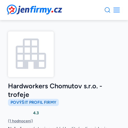
JenFirmy.cz
Hardworkers Chomutov s.r.o. -
trofeje
POVÝŠIT PROFIL FIRMY
4.3
(1 hodnocení)