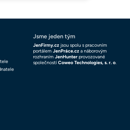
Jsme jeden tým
JenFirmy.cz
jsou spolu s pracovním
portálem
JenPráce.cz
a náborovým
rozhraním
JenHunter
provozované
tele
společností
Coweo Technologies, s. r. o
.
dnatele