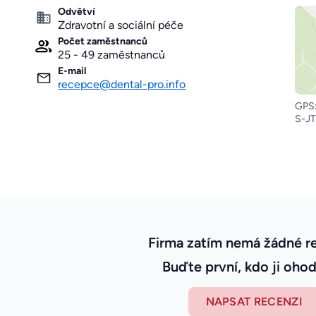
Odvětví
Zdravotní a sociální péče
Počet zaměstnanců
25 - 49 zaměstnanců
E-mail
recepce@dental-pro.info
GPS:
S-JT
Firma zatím nemá žádné r
Buďte první, kdo ji ohod
NAPSAT RECENZI