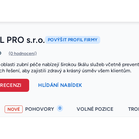
 PRO s.r.o.
POVÝŠIT PROFIL FIRMY
0
(0 hodnocení)
 oblasti zubní péče nabízejí širokou škálu služeb včetně prevent
h řešení, aby zajistili zdravý a krásný úsměv všem klientům.
 RECENZI
HLÍDÁNÍ NABÍDEK
0
POHOVORY
VOLNÉ POZICE
TRO
NOVÉ