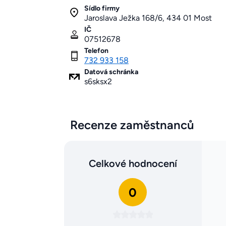
Sídlo firmy
Jaroslava Ježka 168/6, 434 01 Most
IČ
07512678
Telefon
732 933 158
Datová schránka
s6sksx2
Recenze zaměstnanců
Celkové hodnocení
0