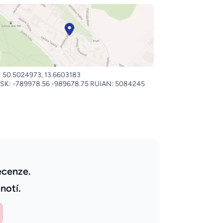
 50.5024973, 13.6603183
SK: -789978.56 -989678.75 RUIAN: 5084245
ecenze.
notí.