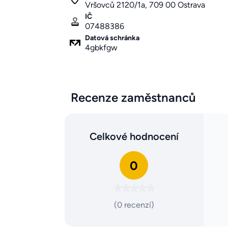
Vršovců 2120/1a, 709 00 Ostrava
IČ
07488386
Datová schránka
4gbkfgw
Recenze zaměstnanců
Celkové hodnocení
0
(0 recenzí)