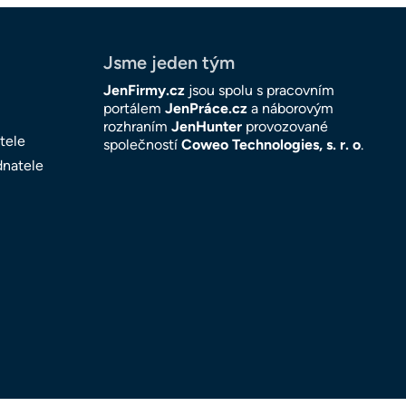
Jsme jeden tým
JenFirmy.cz
jsou spolu s pracovním
portálem
JenPráce.cz
a náborovým
rozhraním
JenHunter
provozované
tele
společností
Coweo Technologies, s. r. o
.
dnatele