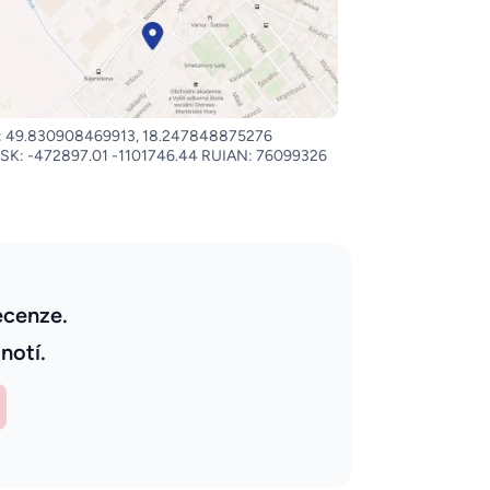
 49.830908469913, 18.247848875276
SK: -472897.01 -1101746.44 RUIAN: 76099326
ecenze.
notí.