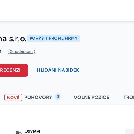
a s.r.o.
POVÝŠIT PROFIL FIRMY
0
(0 hodnocení)
 RECENZI
HLÍDÁNÍ NABÍDEK
0
POHOVORY
VOLNÉ POZICE
TRO
NOVÉ
Odvětví