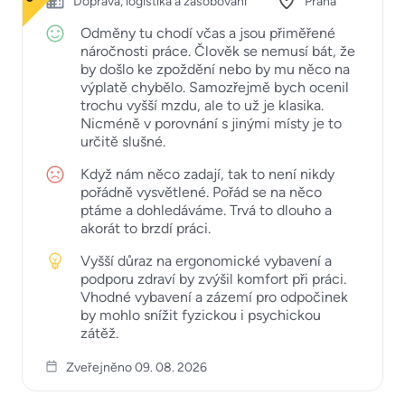
Doprava, logistika a zásobování
Praha
Odměny tu chodí včas a jsou přiměřené
náročnosti práce. Člověk se nemusí bát, že
by došlo ke zpoždění nebo by mu něco na
výplatě chybělo. Samozřejmě bych ocenil
trochu vyšší mzdu, ale to už je klasika.
Nicméně v porovnání s jinými místy je to
určitě slušné.
Když nám něco zadají, tak to není nikdy
pořádně vysvětlené. Pořád se na něco
ptáme a dohledáváme. Trvá to dlouho a
akorát to brzdí práci.
Vyšší důraz na ergonomické vybavení a
podporu zdraví by zvýšil komfort při práci.
Vhodné vybavení a zázemí pro odpočinek
by mohlo snížit fyzickou i psychickou
zátěž.
Zveřejněno 09. 08. 2026