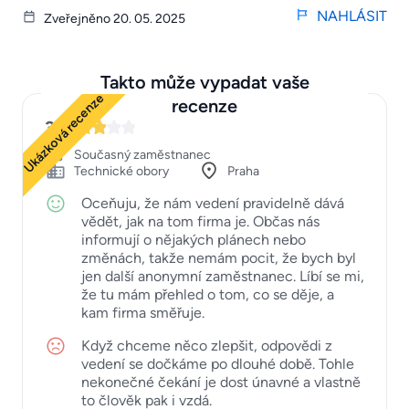
NAHLÁSIT
Zveřejněno 20. 05. 2025
Takto může vypadat vaše
Ukázková recenze
recenze
3
Současný zaměstnanec
Technické obory
Praha
Oceňuju, že nám vedení pravidelně dává
vědět, jak na tom firma je. Občas nás
informují o nějakých plánech nebo
změnách, takže nemám pocit, že bych byl
jen další anonymní zaměstnanec. Líbí se mi,
že tu mám přehled o tom, co se děje, a
kam firma směřuje.
Když chceme něco zlepšit, odpovědi z
vedení se dočkáme po dlouhé době. Tohle
nekonečné čekání je dost únavné a vlastně
to člověk pak i vzdá.