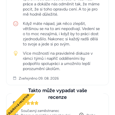
práce a dokáže nás odměnit tak, že máme
pocit, že si toho opravdu cení. A to je pro
mě hodně důležité.
Když máte nápad, jak něco zlepšit,
většinou se na to ani nepodívají. Vedení se
o to moc nezajímá, i když by to práci dost
zjednodušilo. Nakonec si každý radši dělá
to svoje a jede si po svým.
Více možností na pravidelné diskuze v
rámci týmů i napříč odděleními by
podpořilo spolupráci a umožnilo lepší
porozumění úkolům.
Zveřejněno 09. 08. 2026
Takto může vypadat vaše
Ukázková recenze
recenze
5
Současný zaměstnanec