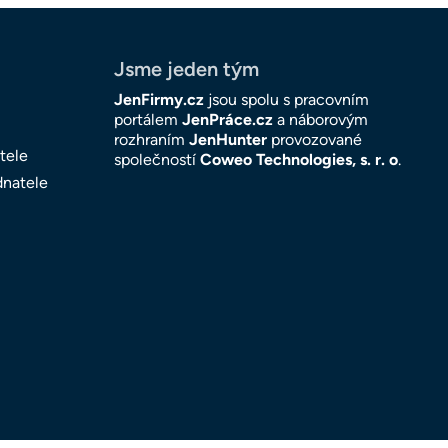
Jsme jeden tým
JenFirmy.cz
jsou spolu s pracovním
portálem
JenPráce.cz
a náborovým
rozhraním
JenHunter
provozované
tele
společností
Coweo Technologies, s. r. o
.
dnatele