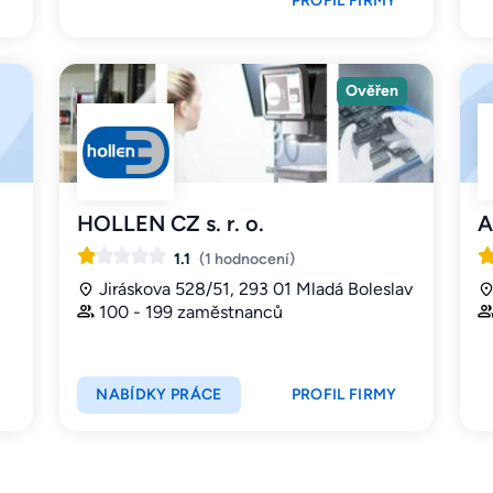
PROFIL FIRMY
Ověřen
HOLLEN CZ s. r. o.
A
1.1
(1 hodnocení)
Jiráskova 528/51, 293 01 Mladá Boleslav
100 - 199 zaměstnanců
NABÍDKY PRÁCE
PROFIL FIRMY