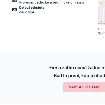
Profesní, vědecké a technické činnosti
Datová schránka
c45ceg4
GPS:
S-JT
Firma zatím nemá žádné r
Buďte první, kdo ji ohod
NAPSAT RECENZI