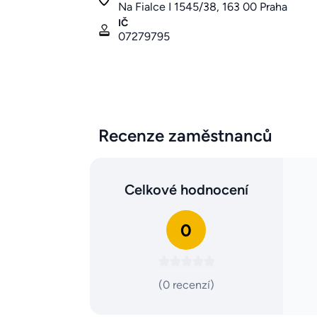
Na Fialce I 1545/38, 163 00 Praha
IČ
07279795
Recenze zaměstnanců
Celkové hodnocení
0
(0 recenzí)