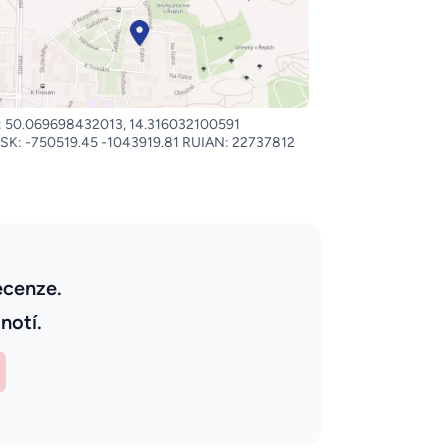
 50.069698432013, 14.316032100591
SK: -750519.45 -1043919.81 RUIAN: 22737812
ecenze.
notí.