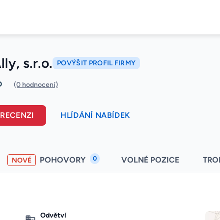
ly, s.r.o.
POVÝŠIT PROFIL FIRMY
0
(0 hodnocení)
 RECENZI
HLÍDÁNÍ NABÍDEK
0
POHOVORY
VOLNÉ POZICE
TRO
NOVÉ
Odvětví